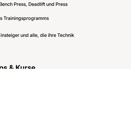
ench Press, Deadlift und Press
nes Trainingsprogramms
insteiger und alle, die ihre Technik
ps & Kurse
gth
Hand­gelenk-
Be
Workshop
Wo
Fokus Handgelenk: Ergonomie
Grun
und praktische Tipps für Alltag
und 
und Workout.
Me
Mehr erfahren