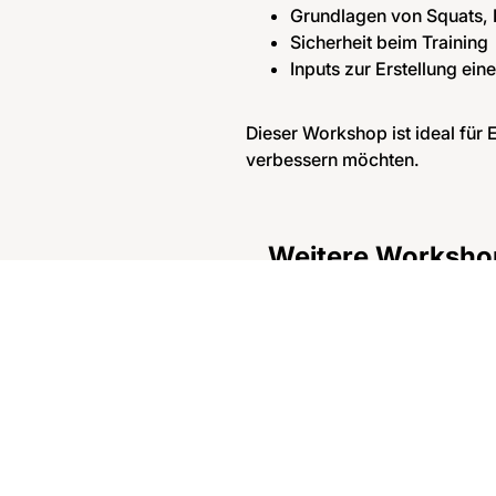
Grundlagen von Squats, B
Sicherheit beim Training
Inputs zur Erstellung ei
Dieser Workshop ist ideal für E
verbessern möchten.
Weitere Worksho
Functional Stren
Foundation 2
Krafttraining mit Fokus auf
Mobilität und Stabilität.
Mehr erfahren